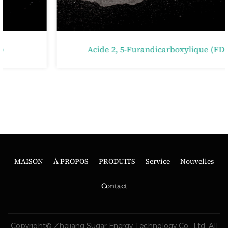
Acide 2, 5-Furandicarboxylique (FDCA)
MAISON
À PROPOS
PRODUITS
Service
Nouvelles
Contact
Copyright© Zhejiang Sugar Energy Technology Co., Ltd. All