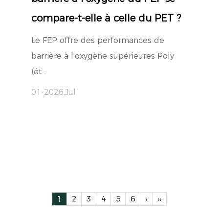
compare-t-elle à celle du PET ?
Le FEP offre des performances de
barrière à l'oxygène supérieures Poly
(ét...
01-2026,Jul
1
2
3
4
5
6
›
››